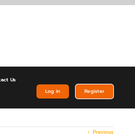
act Us
Log in
Register
Previous