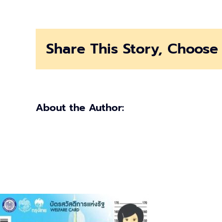
บัตร
สวัสดิการ
แห่ง
รัฐ
Share This Story, Choose 
โอน
เงิน
เข้า
บัญชี
แล้ว
500
About the Author:
บาท