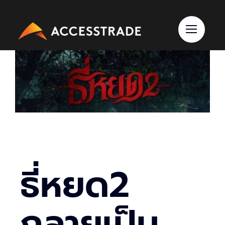
Skip
to
content
ธี่หยด2
กลายเป็น