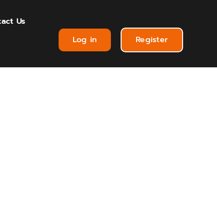
act Us
Log in
Register