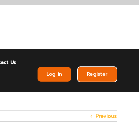
act Us
Log in
Register
Previous