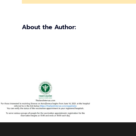
ฉีด
วัคซีน
โค
วิด
About the Author:
ได้ที่
นี่