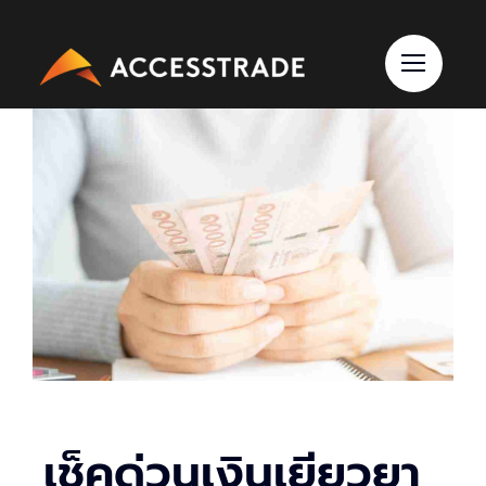
Skip
to
content
เช็คด่วนเงินเยียวยา