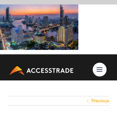
Skip
to
content
Previous