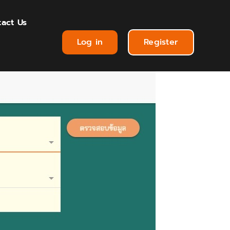
act Us
Log in
Register