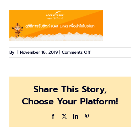
on
By
|
November 18, 2019
|
Comments Off
headbanner-
01
Share This Story,
Choose Your Platform!
Facebook
X
LinkedIn
Pinterest