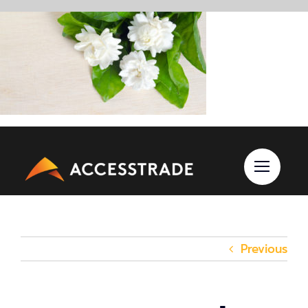
Skip
to
content
Previous