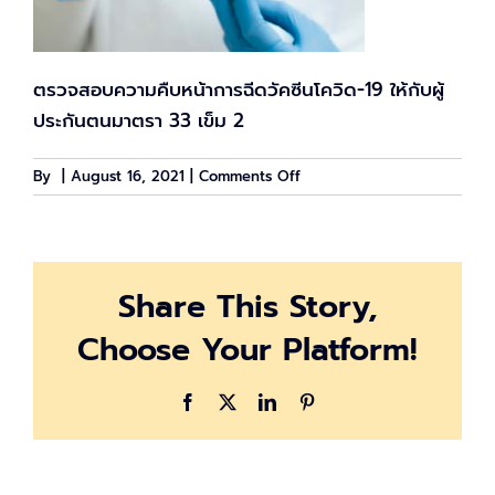
ตรวจสอบความคืบหน้าการฉีดวัคซีนโควิด-19 ให้กับผู้
ประกันตนมาตรา 33 เข็ม 2
on
By
|
August 16, 2021
|
Comments Off
ฉีด
วัคซีน
โค
วิด-19
Share This Story,
ผู้
ประกัน
Choose Your Platform!
ตน
ม.33
เข็ม
Facebook
X
LinkedIn
Pinterest
2