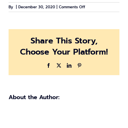
on
By
|
December 30, 2020
|
Comments Off
คนละ
ครึ่ง
เฟส
2
Share This Story,
รอบ
2
Choose Your Platform!
เตรียม
เปิด
ให้
Facebook
X
LinkedIn
Pinterest
ลง
ทะเบียน
หลัง
14
มกราคม
About the Author:
2564