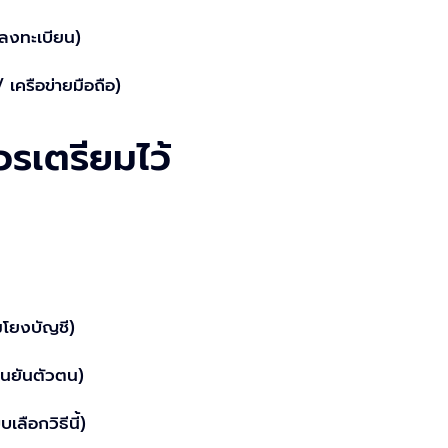
่ลงทะเบียน)
/ เครือข่ายมือถือ)
วรเตรียมไว้
มโยงบัญชี)
ืนยันตัวตน)
ลือกวิธีนี้)