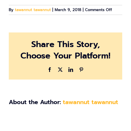
on
By
tawannut tawannut
|
March 9, 2018
|
Comments Off
ข้อดี
ของ
การ
ทำ
Share This Story,
Affiliate
Marketing
Choose Your Platform!
Facebook
X
LinkedIn
Pinterest
About the Author:
tawannut tawannut