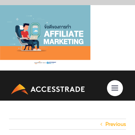
Skip
to
content
Previous