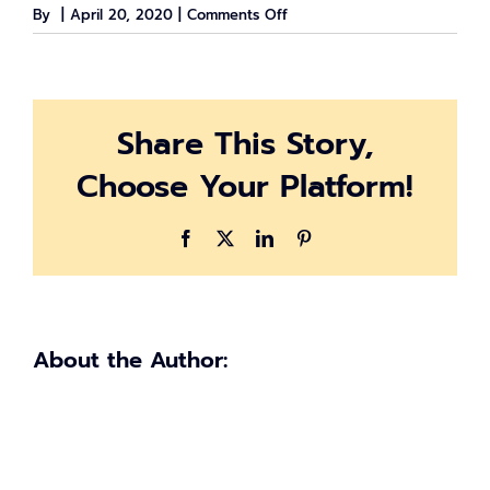
on
By
|
April 20, 2020
|
Comments Off
ขั้น
ตอน
ใน
การ
Share This Story,
ยื่น
ทบทวน
Choose Your Platform!
สิทธิ์
เรา
ไม่
Facebook
X
LinkedIn
Pinterest
ทิ้ง
กัน
About the Author: