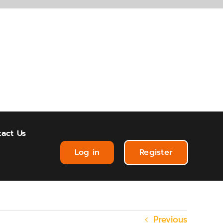
act Us
Log in
Register
Previous