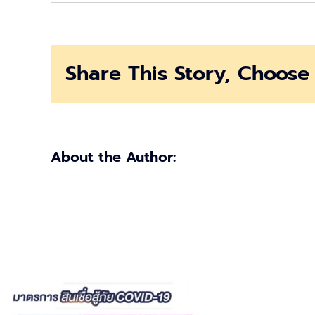
กู้
เงิน
ออมสิน
10,000
Share This Story, Choose 
บาท
ผ่าน
MyMo
About the Author: