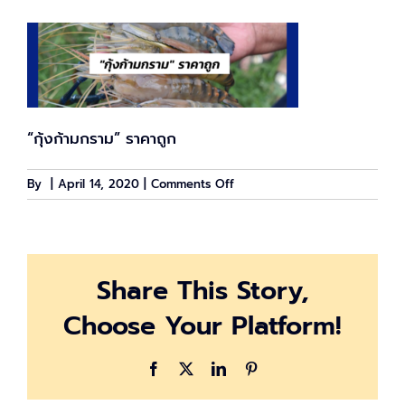
“กุ้งก้ามกราม” ราคาถูก
on
By
|
April 14, 2020
|
Comments Off
praw_covid_cover
Share This Story,
Choose Your Platform!
Facebook
X
LinkedIn
Pinterest