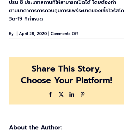
ปรน 8 ประเภทสถานที่ให้สามารถเปิดได้ โดยต้องทำ
ตามมาตาการการควบคุมการแพร่ระบาดของเชื้อไวรัสโค
วิด-19 ที่กำหนด
on
By
|
April 28, 2020
|
Comments Off
กรุงเทพฯ
เตรียม
ผ่อน
ปรน
Share This Story,
8
กิจการ
Choose Your Platform!
เริ่ม
1
พ.ค.
Facebook
X
LinkedIn
Pinterest
63
นี้
About the Author: