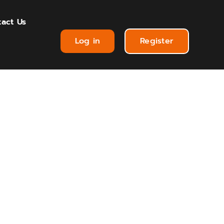
act Us
Log in
Register