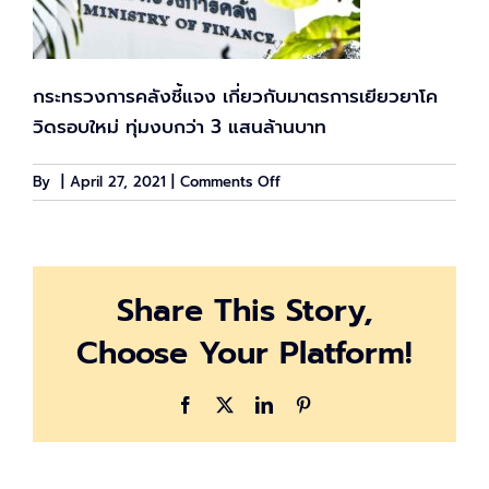
กระทรวงการคลังชี้แจง เกี่ยวกับมาตรการเยียวยาโค
วิดรอบใหม่ ทุ่มงบกว่า 3 แสนล้านบาท
on
By
|
April 27, 2021
|
Comments Off
กระทรวง
การ
คลัง
เตรียม
Share This Story,
ทุ่ม
งบ
Choose Your Platform!
3
แสน
ล้าน
Facebook
X
LinkedIn
Pinterest
เยียวยา
โค
วิด