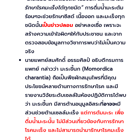
รักษาโรคมะเร็งได้ทุกชนิด”
การดื่มน้ำมะระต้ม
ร้อนๆจะช่วยรักษาซีสต์ เนื้องอก และมะเร็งทุก
ชนิดนั้น
เป็นข่าวปลอม
อย่าหลงเชื่อ เพราะจะ
สร้างความเข้าใจผิดๆให้กับประชาชน และจาก
ตรวจสอบข้อมูลทางวิชาการพบว่าไม่เป็นความ
จริง
นายแพทย์สมศักดิ์ อรรฆศิลป์ อธิบดีกรมการ
แพทย์ กล่าวว่า มะระขี้นก (Momordica
charantia) ถือเป็นพืชผักสมุนไพรที่มีคุณ
ประโยชน์หลายด้านทางการรักษาโรค และมี
รายงานวิจัยระดับเซลล์ในห้องปฏิบัติการได้พบ
ว่า มะระขี้นก มีสารต้านอนุมูลอิสระที่
อาจจะ
มี
ส่วนช่วยต้านเซลล์มะเร็ง
แต่การต้มมะระ เพื่อ
ดื่มน้ำมะระนั้น ไม่มีส่วนเกี่ยวข้องกับการรักษา
โรคมะเร็ง และไม่สามารถนำมารักษาโรคมะเร็ง
ได้