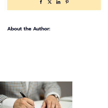
เริ่ม
Facebook
X
LinkedIn
Pinterest
24
ธันวาคม
2563
ถึง
3
About the Author:
มกราคม
2564