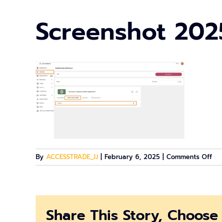
Screenshot 202
on
By
ACCESSTRADE_JJ
|
February 6, 2025
|
Comments Off
Scr
20
02
06
Share This Story, Choose 
09