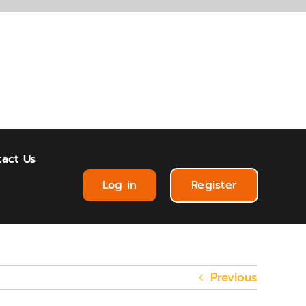
act Us
Log in
Register
Previous