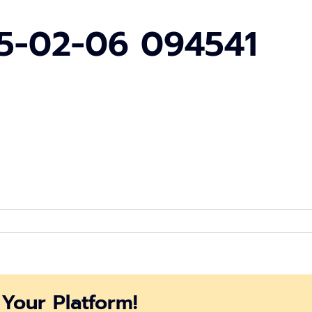
5-02-06 094541
eenshot
25-
-
Your Platform!
4541