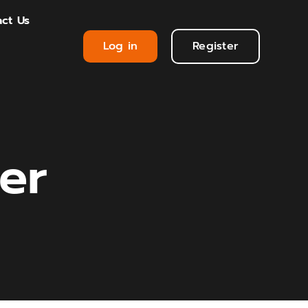
ct Us
Log in
Register
cer