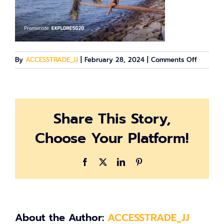
on
By
ACCESSTRADE_JJ
|
February 28, 2024
|
Comments Off
image-
622666
Share This Story,
Choose Your Platform!
Facebook
X
LinkedIn
Pinterest
About the Author:
ACCESSTRADE_JJ