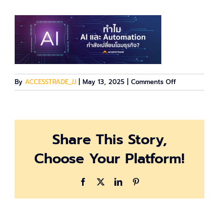
on
By
ACCESSTRADE_JJ
|
May 13, 2025
|
Comments Off
ai
Share This Story,
Choose Your Platform!
Facebook
X
LinkedIn
Pinterest