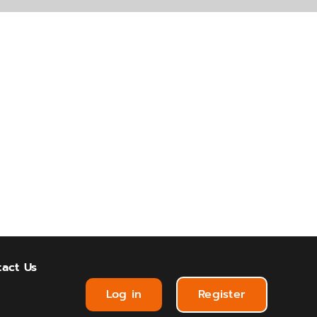
act Us
Log in
Register