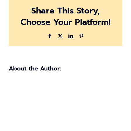
พ.ร.ก.
Share This Story,
ฉุกเฉิน
ที่
Choose Your Platform!
มี
ความ
ร้าย
Facebook
X
LinkedIn
Pinterest
แรง
ใน
เขต
กทม.
About the Author: