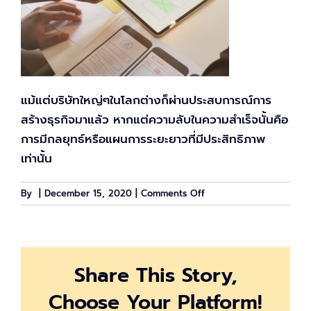
แม้แต่บริษัทใหญ่ๆในโลกต่างก็ผ่านประสบการณ์การ
สร้างธุรกิจมาแล้ว หากแต่ความลับในความสำเร็จนั้นคือ
การมีกลยุทธ์หรือแผนการระยะยาวที่มีประสิทธิภาพ
เท่านั้น
on
By
|
December 15, 2020
|
Comments Off
ธุรกิจ
สำเร็จ
ได้
โดย
Share This Story,
เริ่ม
จาก
Choose Your Platform!
การ