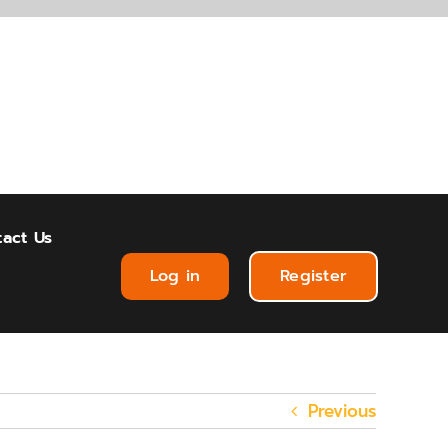
act Us
Log in
Register
Previous